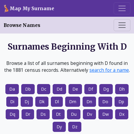
Skip to main content
Map My Surname
Browse Names
Surnames Beginning With D
Browse a list of all surnames beginning with D found in
the 1881 census records. Alternatively
search for a name
.
Da
Db
Dc
Dd
De
Df
Dg
Dh
Di
Dj
Dk
Dl
Dm
Dn
Do
Dp
Dq
Dr
Ds
Dt
Du
Dv
Dw
Dx
Dy
Dz